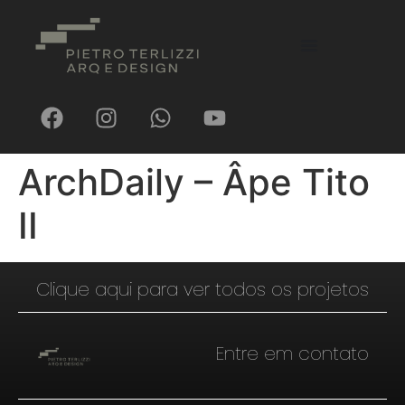
ArchDaily – Âpe Tito
II
Clique aqui para ver todos os projetos
Entre em contato