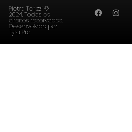
Pietro Terlizzi ©
2024. Todos os
direitos reservados.
Desenvolvido por
Tyra Pro
EN
PT