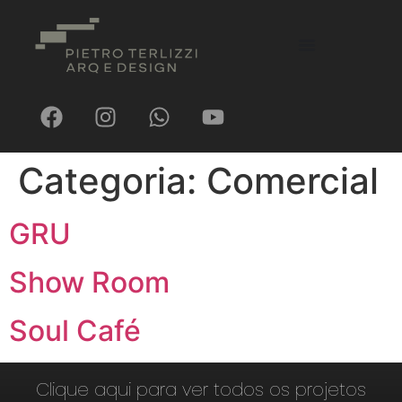
Categoria:
Comercial
GRU
Show Room
Soul Café
Clique aqui para ver todos os projetos